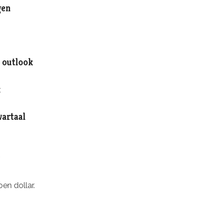
gen
g outlook
t
wartaal
.
en dollar.