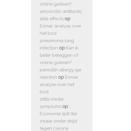
online gokken?
amoxicillin antibiotic
op
side effects
Exmar: analyse over
het bod
pneumonia lung
op
infection
Kan ik
beter beleggen of
online gokken?
penicillin allergy ige
op
reaction
Exmar:
analyse over het
bod
otitis media
op
symptoms
Economie lijdt (te)
zwaar onder strijd
tegen corona