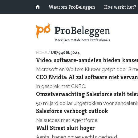
Waarom ProBeleggen
Hoe werkt het?
HOME
/
US79466L3024
Video: software-aandelen bieden kanse
Microsoft en Wolters Kluwer getipt door Si
CEO Nvidia: AI zal software niet verva
In gesprek met CNBC.
Omzetverwachting Salesforce stelt tele
50 miljard dollar uitgetrokken voor aandelen
Salesforce verhoogt outlook
Na succes met Agentforce.
Wall Street sluit hoger
Aantal banen onverwachts gedaald.