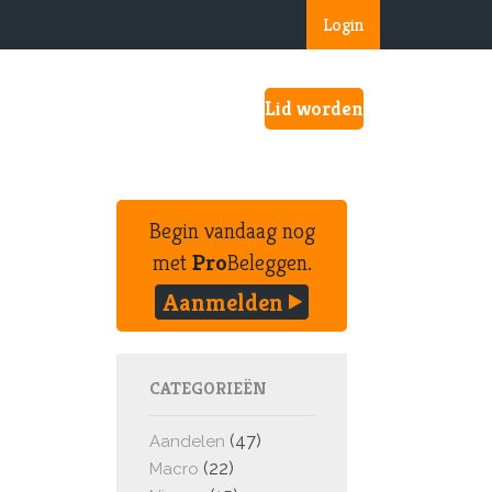
Login
Lid worden
Begin vandaag nog
met
Pro
Beleggen.
Aanmelden
CATEGORIEËN
(47)
Aandelen
(22)
Macro