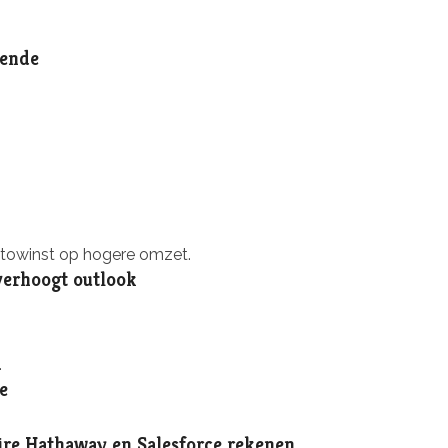
oende
ettowinst op hogere omzet.
verhoogt outlook
.
e
ire Hathaway en Salesforce rekenen