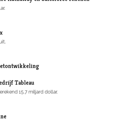
ar.
ex
it.
zetontwikkeling
drijf Tableau
ekend 15,7 miljard dollar.
ine