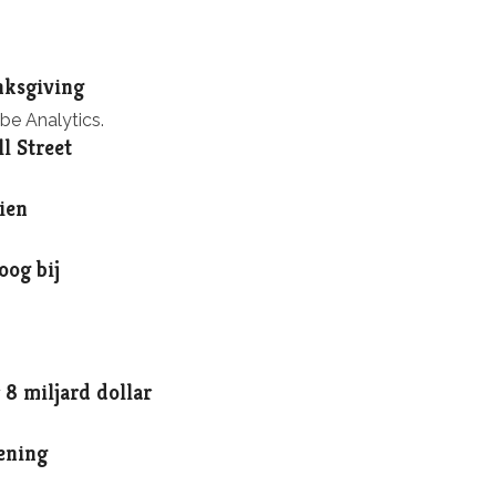
nksgiving
e Analytics.
l Street
ien
oog bij
 8 miljard dollar
ening