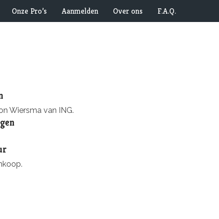
Onze Pro’s
Aanmelden
Over ons
F.A.Q.
n
mon Wiersma van ING.
ngen
ur
inkoop.