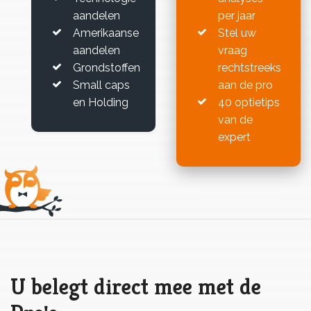
aandelen
per jaar
Amerikaanse
Stel uw
aandelen
vraag
Grondstoffen
rechtstreeks
Small caps
aan de pro
en Holding
40 optietips
van de
expert
U belegt direct mee met de