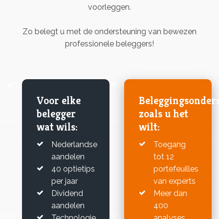
voorleggen.
Zo belegt u met de ondersteuning van bewezen
professionele beleggers!
Voor elke
Beleggingsonder
belegger
zoals u het
wat wils:
wilt:
Nederlandse
Toegang
aandelen
tot 12
40 optietips
portefeuilles
per jaar
van experts
Dividend
Meer dan
aandelen
400
Technologie
analyses