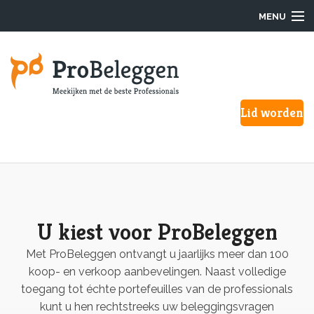
MENU
Login
Lid worden
Waarom ProBeleggen
Hoe werkt het?
Onze Pro’s
Aanmelden
U kiest voor ProBeleggen
Met ProBeleggen ontvangt u jaarlijks meer dan 100
Over ons
koop- en verkoop aanbevelingen. Naast volledige
F.A.Q.
toegang tot échte portefeuilles van de professionals
kunt u hen rechtstreeks uw beleggingsvragen