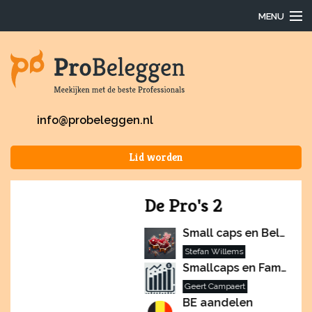
MENU
Login
Waarom ProBeleggen
info@probeleggen.nl
Hoe werkt het?
Lid worden
Onze Pro’s
De Pro's 2
Aanmelden
Small caps en Belgische familiebedrijven
Over ons
Stefan Willems
Smallcaps en Familiebedrijven
F.A.Q.
Geert Campaert
BE aandelen