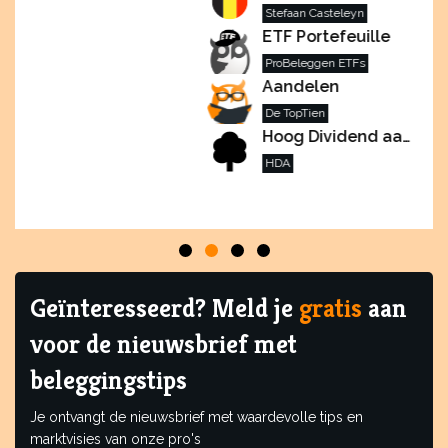
Stefaan Casteleyn
ETF Portefeuille
ProBeleggen ETFs
Aandelen
De TopTien
Hoog Dividend aandelen
HDA
Geïnteresseerd? Meld je
gratis
aan
voor de nieuwsbrief met
beleggingstips
Je ontvangt de nieuwsbrief met waardevolle tips en
marktvisies van onze pro's