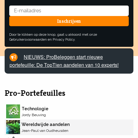
Door te klikken op deze knop, gaat u akkoord met onze
Gebruikersvoorwaarden en Privacy Policy.
NIEUWS: ProBeleggen start nieuwe
portefeuille: De TopTien aandelen van 10 experts!
Pro-Portefeuilles
Technologie
Jordy Beuving
Wereldwijde aandelen
De opkomst van het internet en de uitvinding van de
Jean-Paul van Oudheusden
smartphone hebben de wereld compleet veranderd. De