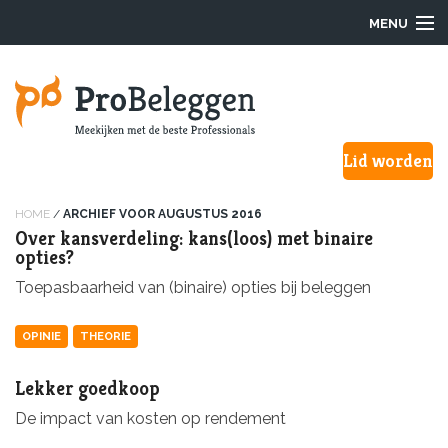
MENU
Login
Lid worden
Waarom ProBeleggen
Hoe werkt het?
HOME
/
ARCHIEF VOOR AUGUSTUS 2016
Over kansverdeling: kans(loos) met binaire
opties?
Onze Pro’s
Toepasbaarheid van (binaire) opties bij beleggen
Aanmelden
OPINIE
THEORIE
Over ons
Lekker goedkoop
F.A.Q.
De impact van kosten op rendement