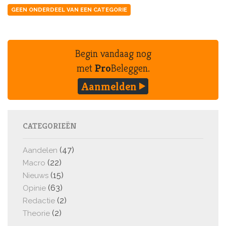
GEEN ONDERDEEL VAN EEN CATEGORIE
Begin vandaag nog
met
Pro
Beleggen.
Aanmelden
CATEGORIEËN
(47)
Aandelen
(22)
Macro
(15)
Nieuws
(63)
Opinie
(2)
Redactie
(2)
Theorie