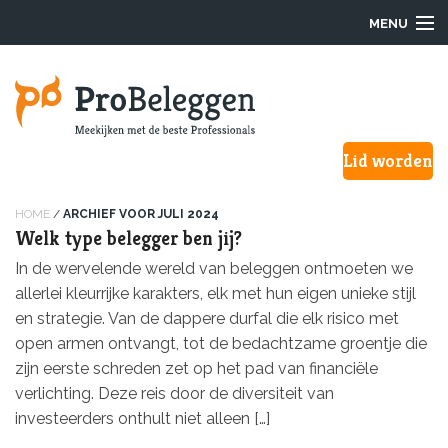
MENU
Login
Lid worden
Waarom ProBeleggen
Hoe werkt het?
HOME
/
ARCHIEF VOOR JULI 2024
Welk type belegger ben jij?
Onze Pro’s
In de wervelende wereld van beleggen ontmoeten we
allerlei kleurrijke karakters, elk met hun eigen unieke stijl
Aanmelden
en strategie. Van de dappere durfal die elk risico met
open armen ontvangt, tot de bedachtzame groentje die
Over ons
zijn eerste schreden zet op het pad van financiële
verlichting. Deze reis door de diversiteit van
F.A.Q.
investeerders onthult niet alleen […]