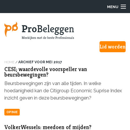
MENU
Login
Lid worden
Waarom ProBeleggen
Hoe werkt het?
HOME
/
ARCHIEF VOOR MEI 2017
CESI; waardevolle voorspeller van
beursbewegingen?
Onze Pro’s
Beursbewegingen zijn van alle tijden. In welke
hoedanigheid kan de Citigroup Economic Suprise Index
Aanmelden
inzicht geven in deze beursbewegingen?
Over ons
OPINIE
F.A.Q.
VolkerWessels: meedoen of mijden?