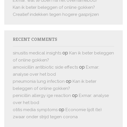
Exmar: wat te doen na het overnamebod?
Kan ik beter beleggen of online gokken?
Creatief indekken tegen hogere gasprijzen
RECENT COMMENTS
op
sinusitis medical insights
Kan ik beter beleggen
of online gokken?
op
amoxicillin antibiotic side effects
Exmar:
analyse over het bod
op
pneumonia lung infection
Kan ik beter
beleggen of online gokken?
op
penicillin allergy ige reaction
Exmar: analyse
over het bod
op
otitis media symptoms
Economie lijdt (te)
zwaar onder strijd tegen corona