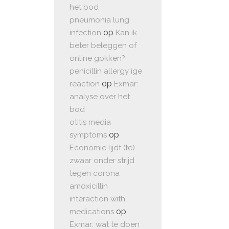
het bod
pneumonia lung
op
infection
Kan ik
beter beleggen of
online gokken?
penicillin allergy ige
op
reaction
Exmar:
analyse over het
bod
otitis media
op
symptoms
Economie lijdt (te)
zwaar onder strijd
tegen corona
amoxicillin
interaction with
op
medications
Exmar: wat te doen