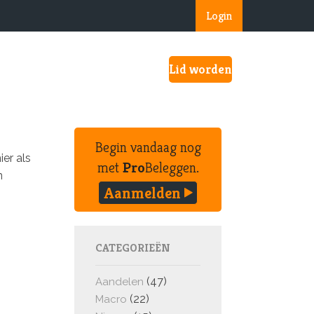
Login
Lid worden
Begin vandaag nog
er als
met
Pro
Beleggen.
n
Aanmelden
CATEGORIEËN
(47)
Aandelen
(22)
Macro