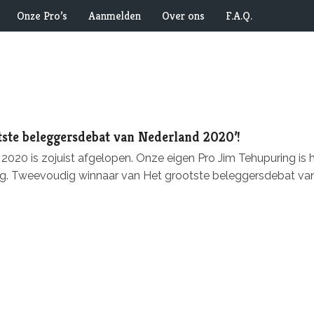
Onze Pro’s
Aanmelden
Over ons
F.A.Q.
ste beleggersdebat van Nederland 2020’!
20 is zojuist afgelopen. Onze eigen Pro Jim Tehupuring is hi
ng. Tweevoudig winnaar van Het grootste beleggersdebat va