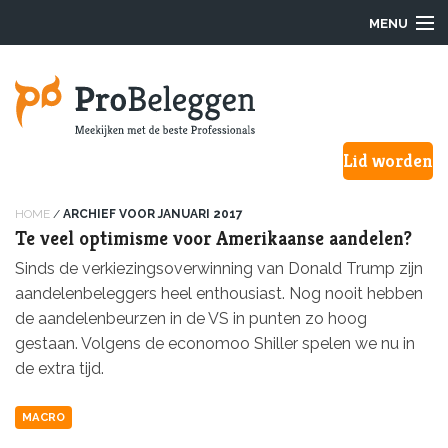
MENU
Login
Lid worden
Waarom ProBeleggen
Hoe werkt het?
HOME
/
ARCHIEF VOOR JANUARI 2017
Te veel optimisme voor Amerikaanse aandelen?
Onze Pro’s
Sinds de verkiezingsoverwinning van Donald Trump zijn
aandelenbeleggers heel enthousiast. Nog nooit hebben
Aanmelden
de aandelenbeurzen in de VS in punten zo hoog
gestaan. Volgens de economoo Shiller spelen we nu in
Over ons
de extra tijd.
F.A.Q.
MACRO