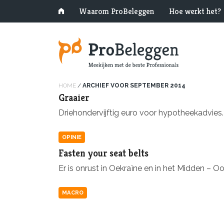
Waarom ProBeleggen
Hoe werkt het?
HOME
/
ARCHIEF VOOR SEPTEMBER 2014
Graaier
Driehondervijftig euro voor hypotheekadvies. 
OPINIE
Fasten your seat belts
Er is onrust in Oekraïne en in het Midden – O
MACRO