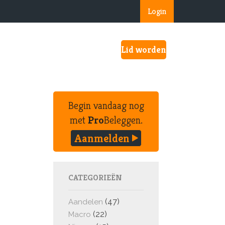
Login
Lid worden
Begin vandaag nog
met
Pro
Beleggen.
Aanmelden
CATEGORIEËN
(47)
Aandelen
(22)
Macro