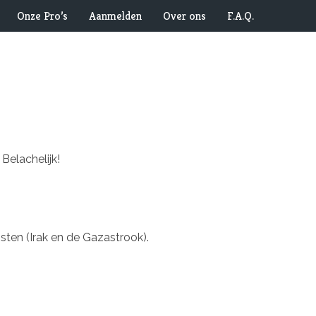
Onze Pro’s
Aanmelden
Over ons
F.A.Q.
Belachelijk!
osten (Irak en de Gazastrook).