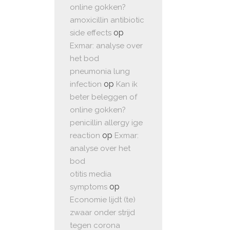
online gokken?
amoxicillin antibiotic
op
side effects
Exmar: analyse over
het bod
pneumonia lung
op
infection
Kan ik
beter beleggen of
online gokken?
penicillin allergy ige
op
reaction
Exmar:
analyse over het
bod
otitis media
op
symptoms
Economie lijdt (te)
zwaar onder strijd
tegen corona