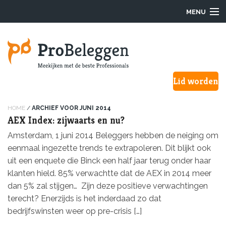
MENU
Login
Lid worden
Waarom ProBeleggen
Hoe werkt het?
HOME
/
ARCHIEF VOOR JUNI 2014
AEX Index: zijwaarts en nu?
Onze Pro’s
Amsterdam, 1 juni 2014 Beleggers hebben de neiging om
eenmaal ingezette trends te extrapoleren. Dit blijkt ook
Aanmelden
uit een enquete die Binck een half jaar terug onder haar
klanten hield. 85% verwachtte dat de AEX in 2014 meer
Over ons
dan 5% zal stijgen… Zijn deze positieve verwachtingen
terecht? Enerzijds is het inderdaad zo dat
F.A.Q.
bedrijfswinsten weer op pre-crisis […]