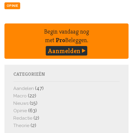
OPINIE
Begin vandaag nog
met
Pro
Beleggen.
Aanmelden
CATEGORIEËN
(47)
Aandelen
(22)
Macro
(15)
Nieuws
(63)
Opinie
(2)
Redactie
(2)
Theorie