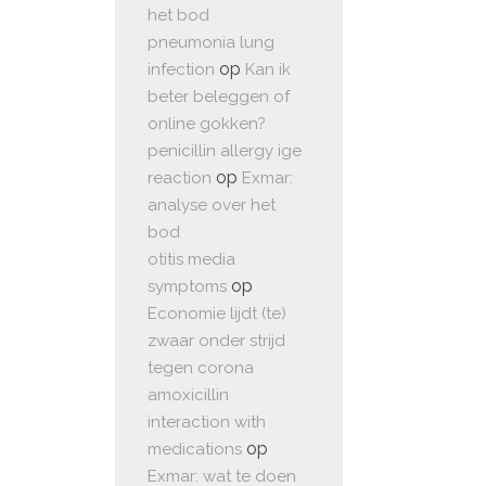
het bod
pneumonia lung
op
infection
Kan ik
beter beleggen of
online gokken?
penicillin allergy ige
op
reaction
Exmar:
analyse over het
bod
otitis media
op
symptoms
Economie lijdt (te)
zwaar onder strijd
tegen corona
amoxicillin
interaction with
op
medications
Exmar: wat te doen