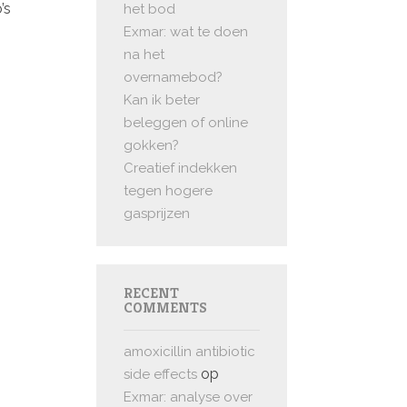
’s
het bod
Exmar: wat te doen
na het
overnamebod?
Kan ik beter
beleggen of online
gokken?
Creatief indekken
tegen hogere
gasprijzen
RECENT
COMMENTS
amoxicillin antibiotic
op
side effects
Exmar: analyse over