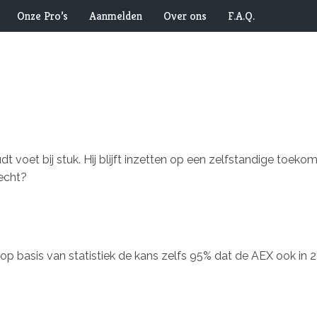
Onze Pro’s
Aanmelden
Over ons
F.A.Q.
 voet bij stuk. Hij blijft inzetten op een zelfstandige toeko
echt?
s op basis van statistiek de kans zelfs 95% dat de AEX ook in 