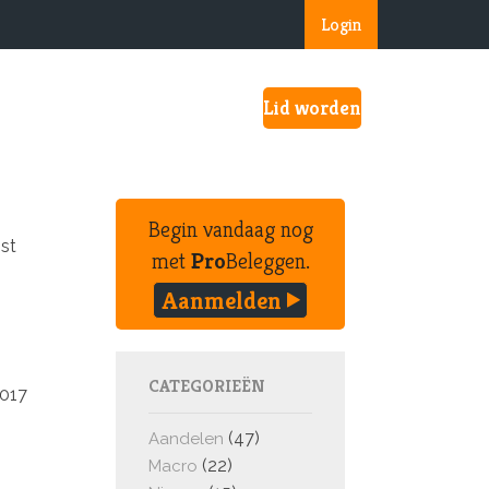
Login
Lid worden
Begin vandaag nog
mst
met
Pro
Beleggen.
Aanmelden
CATEGORIEËN
2017
(47)
Aandelen
(22)
Macro