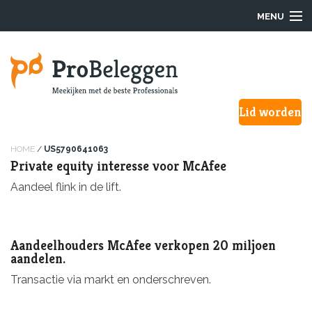
MENU
Login
Lid worden
Waarom ProBeleggen
Hoe werkt het?
HOME
/
US5790641063
Private equity interesse voor McAfee
Onze Pro’s
Aandeel flink in de lift.
Aanmelden
Aandeelhouders McAfee verkopen 20 miljoen
Over ons
aandelen.
Transactie via markt en onderschreven.
F.A.Q.