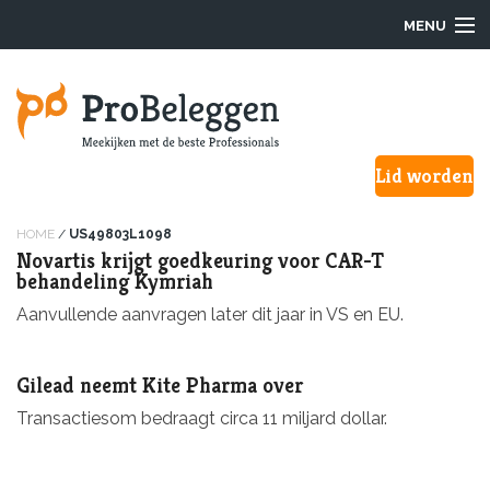
MENU
Login
Lid worden
Waarom ProBeleggen
Hoe werkt het?
HOME
/
US49803L1098
Novartis krijgt goedkeuring voor CAR-T
behandeling Kymriah
Onze Pro’s
Aanvullende aanvragen later dit jaar in VS en EU.
Aanmelden
Gilead neemt Kite Pharma over
Over ons
Transactiesom bedraagt circa 11 miljard dollar.
F.A.Q.