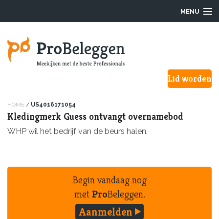
MENU
Login
Lid worden
Waarom ProBeleggen
Hoe werkt het?
HOME
/
US4016171054
Kledingmerk Guess ontvangt overnamebod
Onze Pro’s
WHP wil het bedrijf van de beurs halen.
Aanmelden
Over ons
Begin vandaag nog
met
Pro
Beleggen.
F.A.Q.
Aanmelden