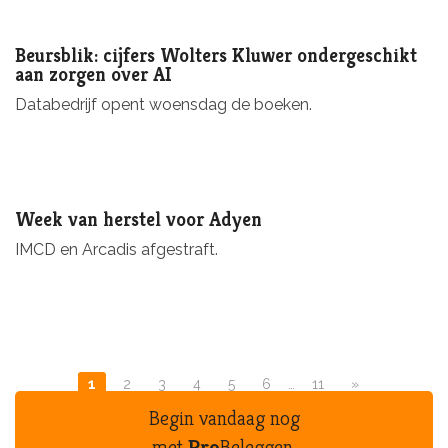
Beursblik: cijfers Wolters Kluwer ondergeschikt
aan zorgen over AI
Databedrijf opent woensdag de boeken.
Week van herstel voor Adyen
IMCD en Arcadis afgestraft.
1
2
3
4
5
6
…
11
»
Begin vandaag nog
met
Pro
Beleggen.