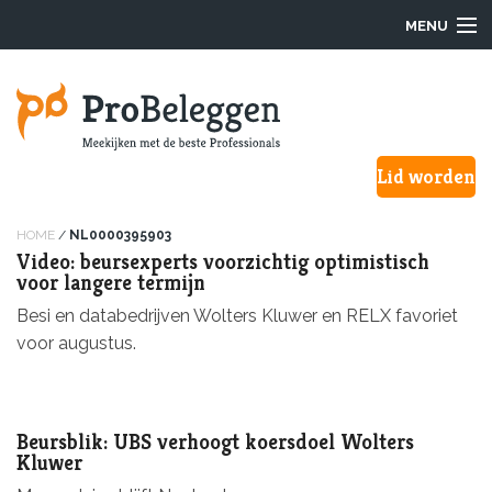
MENU
Login
Lid worden
Waarom ProBeleggen
Hoe werkt het?
HOME
/
NL0000395903
Video: beursexperts voorzichtig optimistisch
voor langere termijn
Onze Pro’s
Besi en databedrijven Wolters Kluwer en RELX favoriet
voor augustus.
Aanmelden
Over ons
Beursblik: UBS verhoogt koersdoel Wolters
F.A.Q.
Kluwer