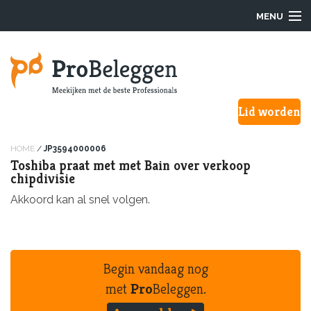
MENU
Login
Lid worden
Waarom ProBeleggen
Hoe werkt het?
HOME
/
JP3594000006
Toshiba praat met met Bain over verkoop
chipdivisie
Onze Pro’s
Akkoord kan al snel volgen.
Aanmelden
Over ons
Begin vandaag nog
F.A.Q.
met
Pro
Beleggen.