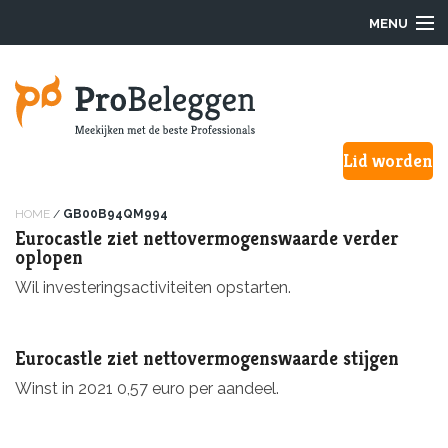
MENU
Login
Lid worden
Waarom ProBeleggen
Hoe werkt het?
HOME
/
GB00B94QM994
Eurocastle ziet nettovermogenswaarde verder
oplopen
Onze Pro’s
Wil investeringsactiviteiten opstarten.
Aanmelden
Eurocastle ziet nettovermogenswaarde stijgen
Over ons
Winst in 2021 0,57 euro per aandeel.
F.A.Q.