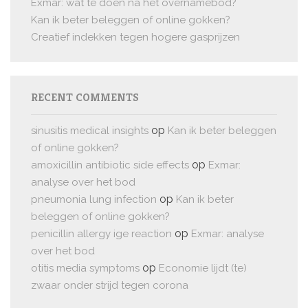
Exmar: wat te doen na het overnamebod?
Kan ik beter beleggen of online gokken?
Creatief indekken tegen hogere gasprijzen
RECENT COMMENTS
op
sinusitis medical insights
Kan ik beter beleggen
of online gokken?
op
amoxicillin antibiotic side effects
Exmar:
analyse over het bod
op
pneumonia lung infection
Kan ik beter
beleggen of online gokken?
op
penicillin allergy ige reaction
Exmar: analyse
over het bod
op
otitis media symptoms
Economie lijdt (te)
zwaar onder strijd tegen corona