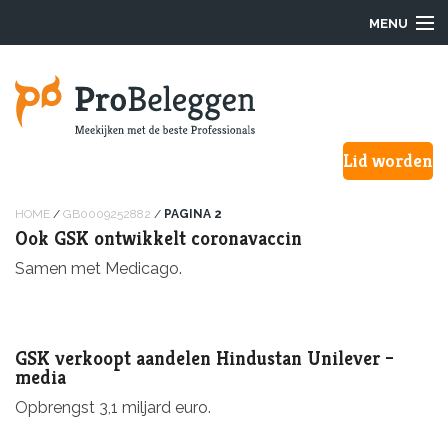
MENU
Login
Lid worden
Waarom ProBeleggen
Hoe werkt het?
HOME
/
GB0009252882
/
PAGINA 2
Ook GSK ontwikkelt coronavaccin
Onze Pro’s
Samen met Medicago.
Aanmelden
GSK verkoopt aandelen Hindustan Unilever –
Over ons
media
Opbrengst 3,1 miljard euro.
F.A.Q.