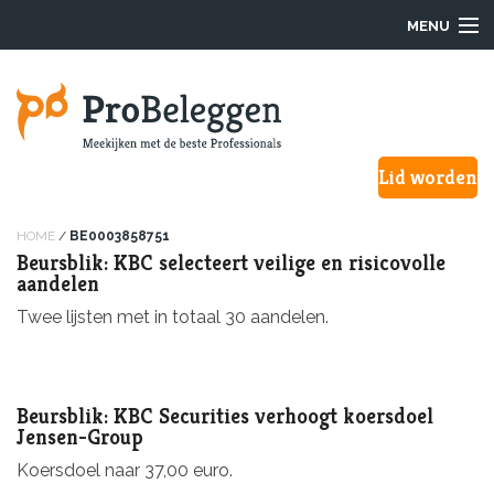
MENU
Login
Lid worden
Waarom ProBeleggen
Hoe werkt het?
HOME
/
BE0003858751
Beursblik: KBC selecteert veilige en risicovolle
aandelen
Onze Pro’s
Twee lijsten met in totaal 30 aandelen.
Aanmelden
Over ons
Beursblik: KBC Securities verhoogt koersdoel
Jensen-Group
F.A.Q.
Koersdoel naar 37,00 euro.