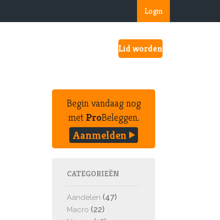
Login
Lid worden
Begin vandaag nog
met
Pro
Beleggen.
Aanmelden
CATEGORIEËN
(47)
Aandelen
(22)
Macro