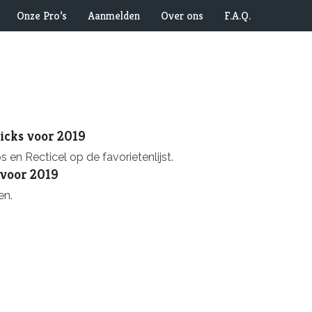
Onze Pro’s
Aanmelden
Over ons
F.A.Q.
picks voor 2019
n Recticel op de favorietenlijst.
 voor 2019
en.