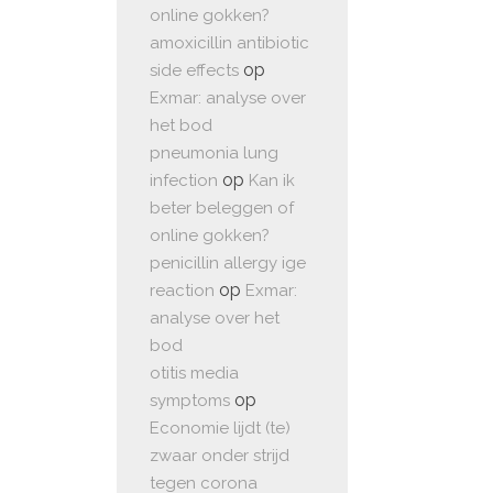
online gokken?
amoxicillin antibiotic
op
side effects
Exmar: analyse over
het bod
pneumonia lung
op
infection
Kan ik
beter beleggen of
online gokken?
penicillin allergy ige
op
reaction
Exmar:
analyse over het
bod
otitis media
op
symptoms
Economie lijdt (te)
zwaar onder strijd
tegen corona