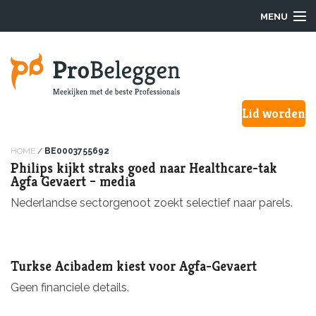
MENU
Login
Lid worden
Waarom ProBeleggen
Hoe werkt het?
HOME
/
BE0003755692
Philips kijkt straks goed naar Healthcare-tak
Agfa Gevaert – media
Onze Pro’s
Nederlandse sectorgenoot zoekt selectief naar parels.
Aanmelden
Over ons
Turkse Acibadem kiest voor Agfa-Gevaert
Geen financiele details.
F.A.Q.