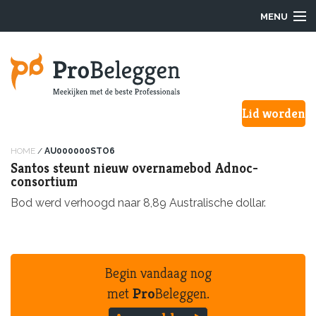
MENU
Login
Lid worden
Waarom ProBeleggen
Hoe werkt het?
HOME
/
AU000000STO6
Santos steunt nieuw overnamebod Adnoc-
consortium
Onze Pro’s
Bod werd verhoogd naar 8,89 Australische dollar.
Aanmelden
Over ons
Begin vandaag nog
F.A.Q.
met
Pro
Beleggen.