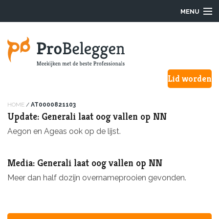
MENU
Login
Lid worden
Waarom ProBeleggen
Hoe werkt het?
HOME
/
AT0000821103
Update: Generali laat oog vallen op NN
Onze Pro’s
Aegon en Ageas ook op de lijst.
Aanmelden
Media: Generali laat oog vallen op NN
Over ons
Meer dan half dozijn overnameprooien gevonden.
F.A.Q.