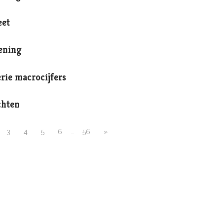
eet
pening
rie macrocijfers
chten
3
4
5
6
…
56
»