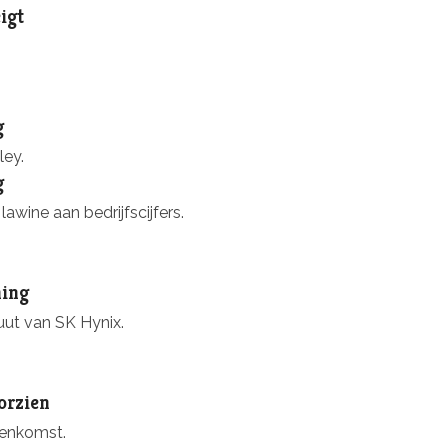
igt
g
ley.
g
awine aan bedrijfscijfers.
ning
ut van SK Hynix.
orzien
eenkomst.