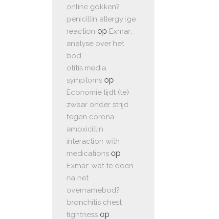
online gokken?
penicillin allergy ige
op
reaction
Exmar:
analyse over het
bod
otitis media
op
symptoms
Economie lijdt (te)
zwaar onder strijd
tegen corona
amoxicillin
interaction with
op
medications
Exmar: wat te doen
na het
overnamebod?
bronchitis chest
op
tightness