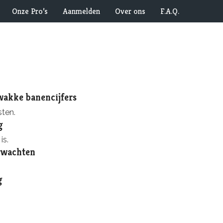
Onze Pro’s
Aanmelden
Over ons
F.A.Q.
wakke banencijfers
ten.
g
is.
rwachten
g