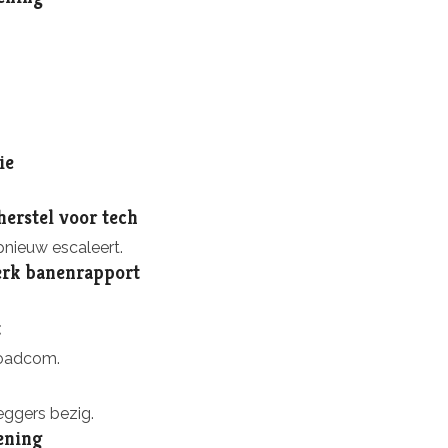
ie
erstel voor tech
nieuw escaleert.
terk banenrapport
t
roadcom.
ggers bezig.
pening