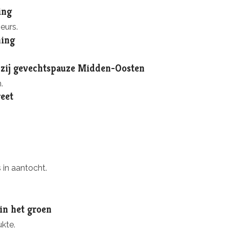
ing
eurs.
ning
kzij gevechtspauze Midden-Oosten
.
eet
 in aantocht.
n het groen
ukte.