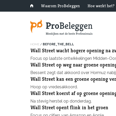
Waarom ProBeleggen
Hoe werkt het?
HOME
/
BEFORE_THE_BELL
Wall Street wacht hogere opening na z
Focus op laatste ontwikkelingen Midden-Oos
Wall Street op weg naar groene openin
Bessent zegt dat akkoord over Hormuz nabij 
Wall Street kan een groene opening ve
Hoop op vredesakkoord.
Wall Street koerst af op groene openin
Na stevig herstel op donderdag.
Wall Street opent flink in het groen
Focus op cijfers van Amazon en Apple.