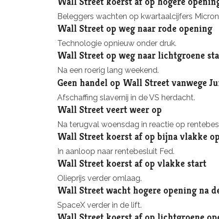
Wall Street koerst af op hogere openin
Beleggers wachten op kwartaalcijfers Micron
Wall Street op weg naar rode opening
Technologie opnieuw onder druk.
Wall Street op weg naar lichtgroene sta
Na een roerig lang weekend.
Geen handel op Wall Street vanwege J
Afschaffing slavernij in de VS herdacht.
Wall Street veert weer op
Na terugval woensdag in reactie op rentebesl
Wall Street koerst af op bijna vlakke o
In aanloop naar rentebesluit Fed.
Wall Street koerst af op vlakke start
Olieprijs verder omlaag.
Wall Street wacht hogere opening na de
SpaceX verder in de lift.
Wall Street koerst af op lichtgroene o