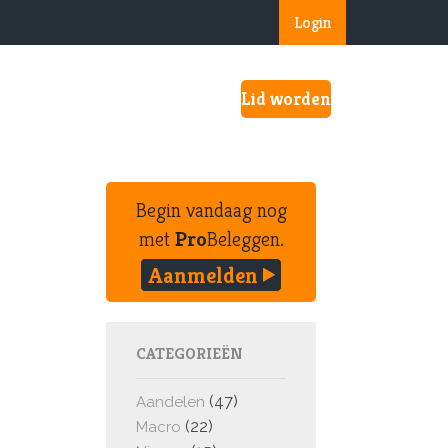
Login
Lid worden
Begin vandaag nog
met
Pro
Beleggen.
Aanmelden
CATEGORIEËN
(47)
Aandelen
(22)
Macro