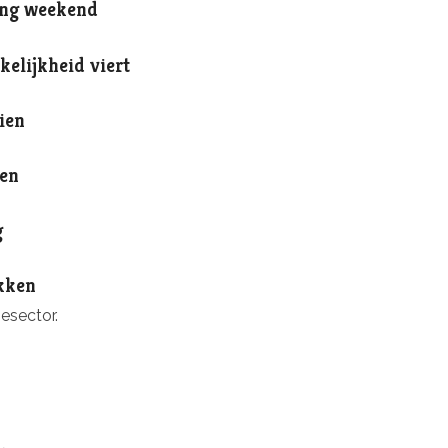
lang weekend
kelijkheid viert
ien
ien
g
okken
esector.