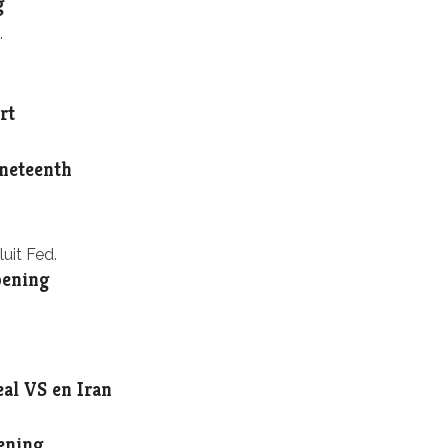
g
.
rt
uneteenth
uit Fed.
pening
al VS en Iran
pening