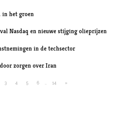
 in het groen
val Nasdaq en nieuwe stijging olieprijzen
nstnemingen in de techsector
 door zorgen over Iran
3
4
5
6
…
14
»