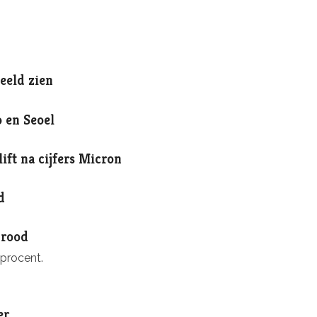
eeld zien
 en Seoel
ift na cijfers Micron
d
 rood
procent.
er