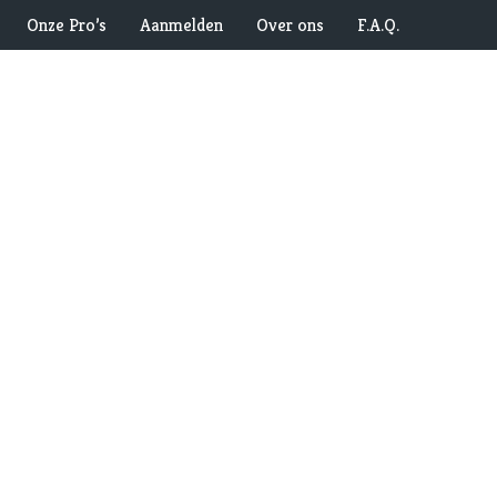
Onze Pro’s
Aanmelden
Over ons
F.A.Q.