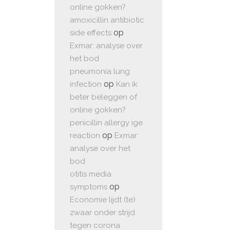
online gokken?
amoxicillin antibiotic
op
side effects
Exmar: analyse over
het bod
pneumonia lung
op
infection
Kan ik
beter beleggen of
online gokken?
penicillin allergy ige
op
reaction
Exmar:
analyse over het
bod
otitis media
op
symptoms
Economie lijdt (te)
zwaar onder strijd
tegen corona