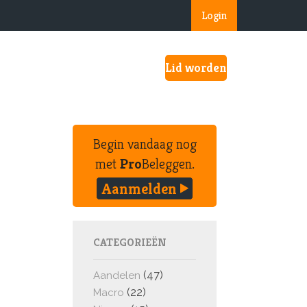
Login
Lid worden
Begin vandaag nog
met
Pro
Beleggen.
Aanmelden
CATEGORIEËN
(47)
Aandelen
(22)
Macro