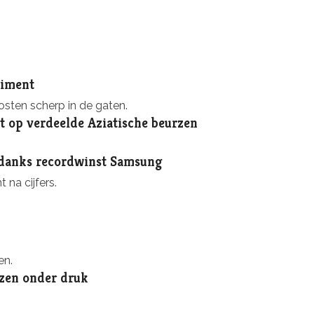
timent
sten scherp in de gaten.
 op verdeelde Aziatische beurzen
ndanks recordwinst Samsung
na cijfers.
en.
rzen onder druk