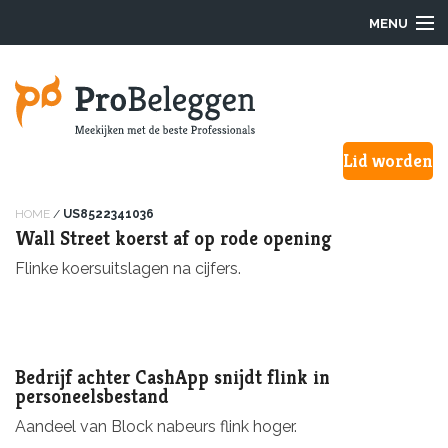
MENU
Login
Lid worden
Waarom ProBeleggen
Hoe werkt het?
HOME
/
US8522341036
Wall Street koerst af op rode opening
Onze Pro’s
Flinke koersuitslagen na cijfers.
Aanmelden
Over ons
Bedrijf achter CashApp snijdt flink in
personeelsbestand
F.A.Q.
Aandeel van Block nabeurs flink hoger.