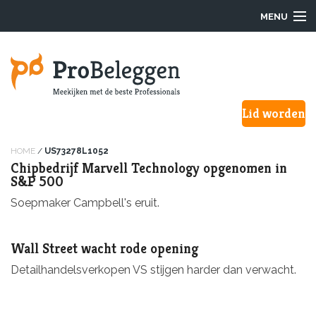
MENU
Login
Lid worden
Waarom ProBeleggen
Hoe werkt het?
HOME
/
US73278L1052
Chipbedrijf Marvell Technology opgenomen in
S&P 500
Onze Pro’s
Soepmaker Campbell's eruit.
Aanmelden
Wall Street wacht rode opening
Over ons
Detailhandelsverkopen VS stijgen harder dan verwacht.
F.A.Q.