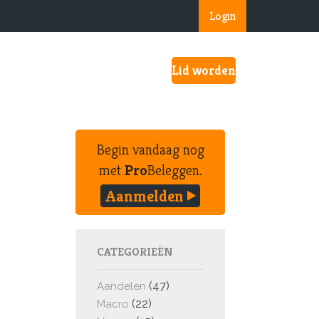
Login
Lid worden
Begin vandaag nog
met
Pro
Beleggen.
Aanmelden
CATEGORIEËN
(47)
Aandelen
(22)
Macro