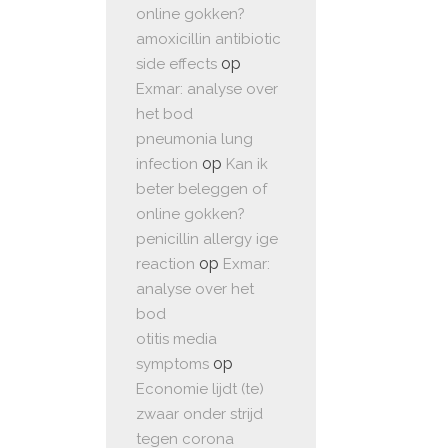
online gokken?
amoxicillin antibiotic
op
side effects
Exmar: analyse over
het bod
pneumonia lung
op
infection
Kan ik
beter beleggen of
online gokken?
penicillin allergy ige
op
reaction
Exmar:
analyse over het
bod
otitis media
op
symptoms
Economie lijdt (te)
zwaar onder strijd
tegen corona