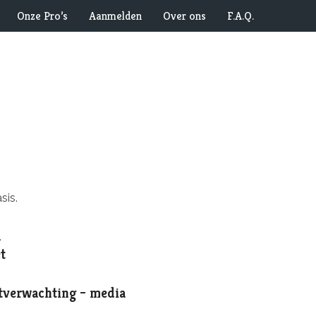
Onze Pro’s
Aanmelden
Over ons
F.A.Q.
sis.
.
t
tverwachting – media