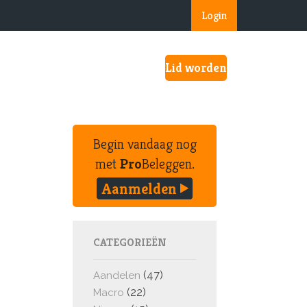
Login
Lid worden
Begin vandaag nog
met
Pro
Beleggen.
Aanmelden
CATEGORIEËN
(47)
Aandelen
(22)
Macro