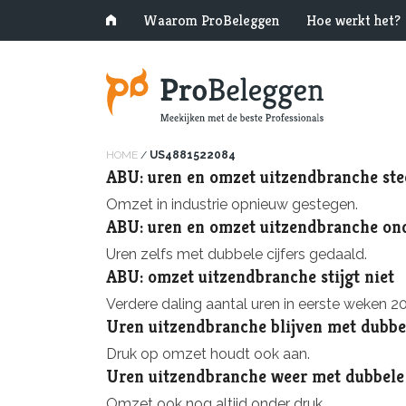
Waarom ProBeleggen
Hoe werkt het?
HOME
/
US4881522084
ABU: uren en omzet uitzendbranche st
Omzet in industrie opnieuw gestegen.
ABU: uren en omzet uitzendbranche on
Uren zelfs met dubbele cijfers gedaald.
ABU: omzet uitzendbranche stijgt niet
Verdere daling aantal uren in eerste weken 2
Uren uitzendbranche blijven met dubbel
Druk op omzet houdt ook aan.
Uren uitzendbranche weer met dubbele 
Omzet ook nog altijd onder druk.