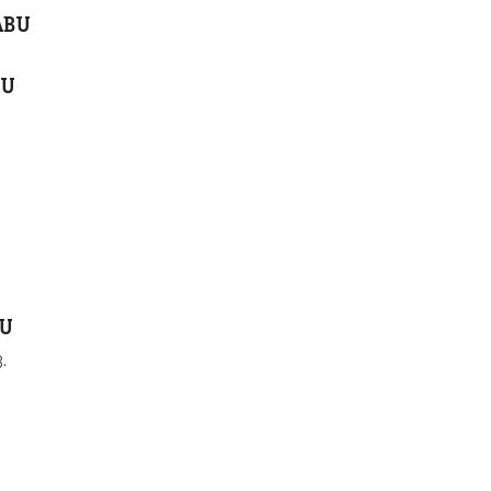
 ABU
BU
BU
.