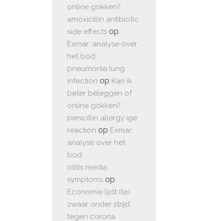
online gokken?
amoxicillin antibiotic
op
side effects
Exmar: analyse over
het bod
pneumonia lung
op
infection
Kan ik
beter beleggen of
online gokken?
penicillin allergy ige
op
reaction
Exmar:
analyse over het
bod
otitis media
op
symptoms
Economie lijdt (te)
zwaar onder strijd
tegen corona