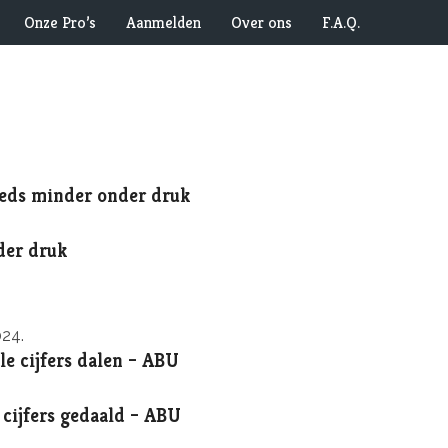
Onze Pro’s
Aanmelden
Over ons
F.A.Q.
eeds minder onder druk
der druk
024.
e cijfers dalen – ABU
cijfers gedaald – ABU