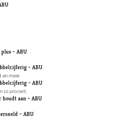
 ABU
e plus – ABU
ubbelcijferig – ABU
t en meer.
ubbelcijferig – ABU
n 10 procent.
r houdt aan – ABU
versneld – ABU