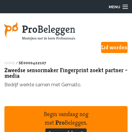
MENU
Login
Lid worden
Waarom ProBeleggen
Hoe werkt het?
HOME
/
SE0000422107
Zweedse sensormaker Fingerprint zoekt partner –
media
Onze Pro’s
Bedrijf werkte samen met Gemalto.
Aanmelden
Over ons
Begin vandaag nog
F.A.Q.
met
Pro
Beleggen.