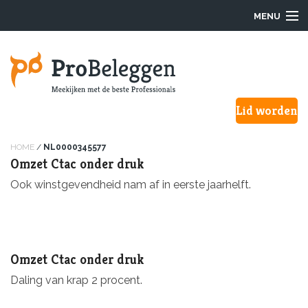
MENU
Login
Lid worden
Waarom ProBeleggen
Hoe werkt het?
HOME
/
NL0000345577
Omzet Ctac onder druk
Onze Pro’s
Ook winstgevendheid nam af in eerste jaarhelft.
Aanmelden
Over ons
Omzet Ctac onder druk
Daling van krap 2 procent.
F.A.Q.