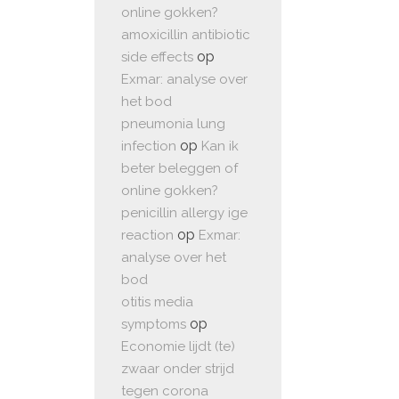
online gokken?
amoxicillin antibiotic
op
side effects
Exmar: analyse over
het bod
pneumonia lung
op
infection
Kan ik
beter beleggen of
online gokken?
penicillin allergy ige
op
reaction
Exmar:
analyse over het
bod
otitis media
op
symptoms
Economie lijdt (te)
zwaar onder strijd
tegen corona