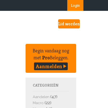
Login
Lid worden
Begin vandaag nog
met
Pro
Beleggen.
Aanmelden
CATEGORIEËN
(47)
Aandelen
(22)
Macro