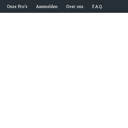
Onze Pro’s
Aanmelden
Over ons
F.A.Q.