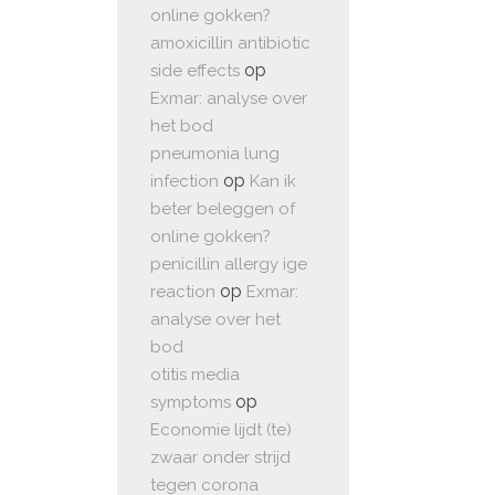
online gokken?
amoxicillin antibiotic
op
side effects
Exmar: analyse over
het bod
pneumonia lung
op
infection
Kan ik
beter beleggen of
online gokken?
penicillin allergy ige
op
reaction
Exmar:
analyse over het
bod
otitis media
op
symptoms
Economie lijdt (te)
zwaar onder strijd
tegen corona