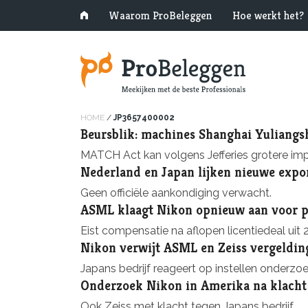
Waarom ProBeleggen
Hoe werkt het?
HOME
/
JP3657400002
Beursblik: machines Shanghai Yuliangs
MATCH Act kan volgens Jefferies grotere imp
Nederland en Japan lijken nieuwe expor
Geen officiële aankondiging verwacht.
ASML klaagt Nikon opnieuw aan voor p
Eist compensatie na aflopen licentiedeal uit 
Nikon verwijt ASML en Zeiss vergeldin
Japans bedrijf reageert op instellen onderzoe
Onderzoek Nikon in Amerika na klach
Ook Zeiss met klacht tegen Japans bedrijf.