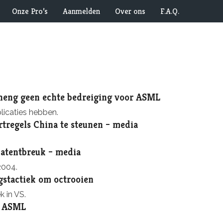
Onze Pro’s
Aanmelden
Over ons
F.A.Q.
heng geen echte bedreiging voor ASML
licaties hebben.
tregels China te steunen – media
atentbreuk – media
2004.
gstactiek om octrooien
k in VS.
t ASML