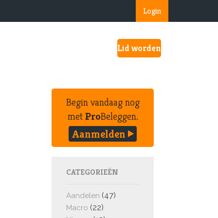
Login
Lid worden
Begin vandaag nog
met
Pro
Beleggen.
Aanmelden
CATEGORIEËN
(47)
Aandelen
(22)
Macro