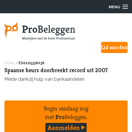
MENU
Login
Lid worden
Waarom ProBeleggen
Hoe werkt het?
HOME
/
ES0105336038
Spaanse beurs doorbreekt record uit 2007
Onze Pro’s
Mede dankzij hulp van bankaandelen.
Aanmelden
Over ons
Begin vandaag nog
met
Pro
Beleggen.
F.A.Q.
Aanmelden