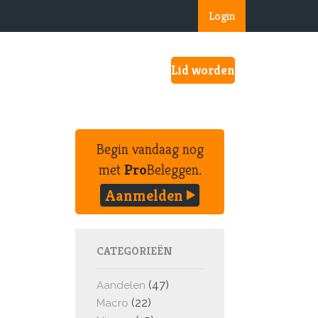
Login
Lid worden
Begin vandaag nog
met
Pro
Beleggen.
Aanmelden
CATEGORIEËN
(47)
Aandelen
(22)
Macro