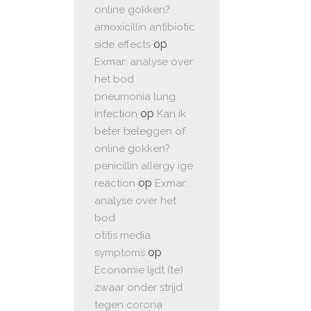
online gokken?
amoxicillin antibiotic
op
side effects
Exmar: analyse over
het bod
pneumonia lung
op
infection
Kan ik
beter beleggen of
online gokken?
penicillin allergy ige
op
reaction
Exmar:
analyse over het
bod
otitis media
op
symptoms
Economie lijdt (te)
zwaar onder strijd
tegen corona