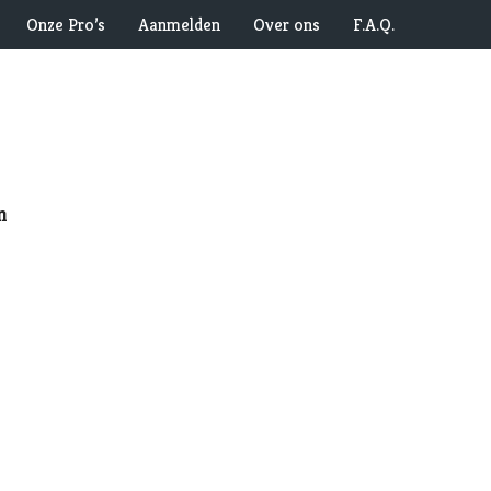
Onze Pro’s
Aanmelden
Over ons
F.A.Q.
n