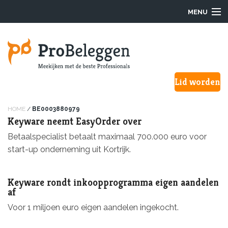
MENU
Login
Lid worden
Waarom ProBeleggen
Hoe werkt het?
HOME
/
BE0003880979
Keyware neemt EasyOrder over
Onze Pro’s
Betaalspecialist betaalt maximaal 700.000 euro voor
start-up onderneming uit Kortrijk.
Aanmelden
Keyware rondt inkoopprogramma eigen aandelen
Over ons
af
Voor 1 miljoen euro eigen aandelen ingekocht.
F.A.Q.