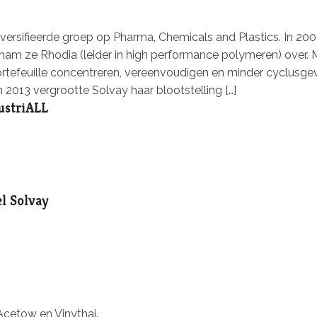
diversifieerde groep op Pharma, Chemicals and Plastics. In 20
 nam ze Rhodia (leider in high performance polymeren) over. 
portefeuille concentreren, vereenvoudigen en minder cyclusge
013 vergrootte Solvay haar blootstelling […]
ustriALL
l Solvay
Acetow en Vinythai.