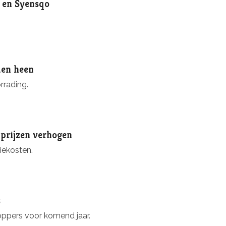
o en Syensqo
den heen
rrading.
 prijzen verhogen
iekosten.
s
oppers voor komend jaar.