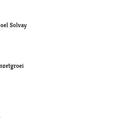
doel Solvay
mzetgroei
.