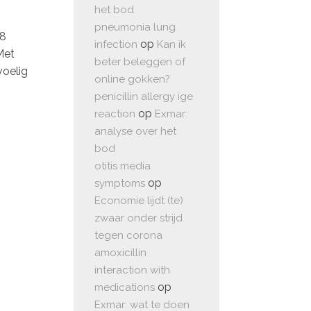
het bod
pneumonia lung
08
op
infection
Kan ik
Met
beter beleggen of
voelig
online gokken?
penicillin allergy ige
op
reaction
Exmar:
analyse over het
bod
otitis media
op
symptoms
Economie lijdt (te)
zwaar onder strijd
tegen corona
amoxicillin
interaction with
op
medications
Exmar: wat te doen