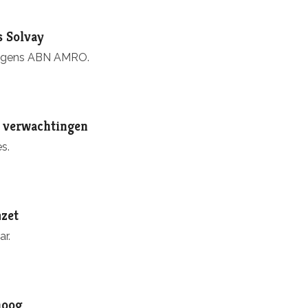
s Solvay
volgens ABN AMRO.
er verwachtingen
s.
mzet
r.
hoog