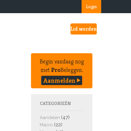
Login
Lid worden
Begin vandaag nog
met
Pro
Beleggen.
Aanmelden
CATEGORIEËN
(47)
Aandelen
(22)
Macro