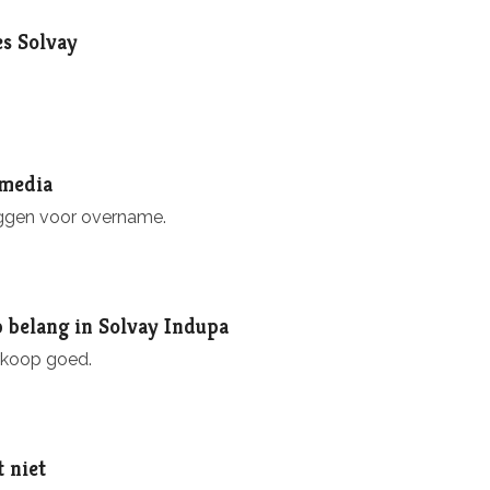
es Solvay
 media
leggen voor overname.
 belang in Solvay Indupa
erkoop goed.
t niet