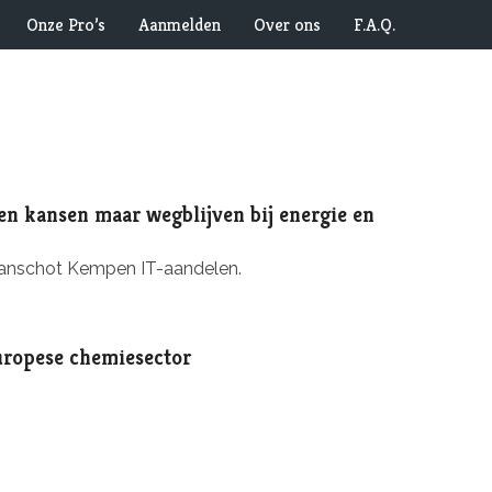
Onze Pro’s
Aanmelden
Over ons
F.A.Q.
den kansen maar wegblijven bij energie en
 Lanschot Kempen IT-aandelen.
Europese chemiesector