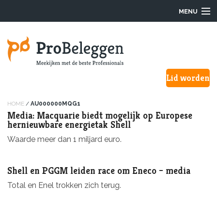
MENU
Login
Lid worden
Waarom ProBeleggen
Hoe werkt het?
HOME
/
AU000000MQG1
Media: Macquarie biedt mogelijk op Europese
hernieuwbare energietak Shell
Onze Pro’s
Waarde meer dan 1 miljard euro.
Aanmelden
Shell en PGGM leiden race om Eneco – media
Over ons
Total en Enel trokken zich terug.
F.A.Q.