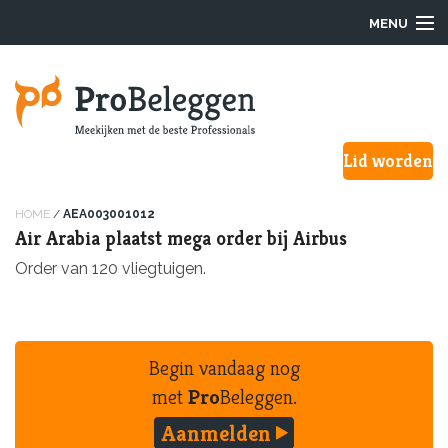
MENU
Login
Lid worden
Waarom ProBeleggen
Hoe werkt het?
HOME
/
AEA003001012
Air Arabia plaatst mega order bij Airbus
Onze Pro’s
Order van 120 vliegtuigen.
Aanmelden
Over ons
Begin vandaag nog
met
Pro
Beleggen.
F.A.Q.
Aanmelden