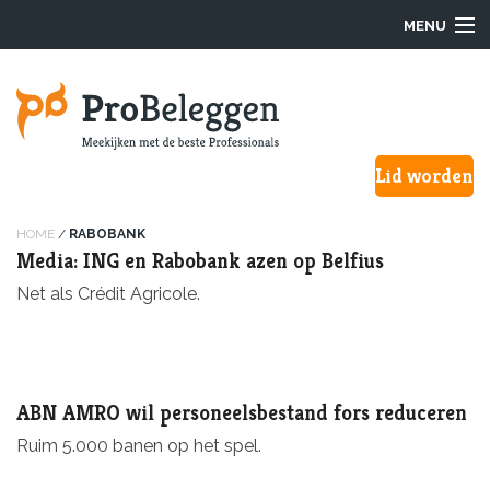
MENU
Login
Lid worden
Waarom ProBeleggen
Hoe werkt het?
HOME
/
RABOBANK
Media: ING en Rabobank azen op Belfius
Onze Pro’s
Net als Crédit Agricole.
Aanmelden
Over ons
ABN AMRO wil personeelsbestand fors reduceren
Ruim 5.000 banen op het spel.
F.A.Q.