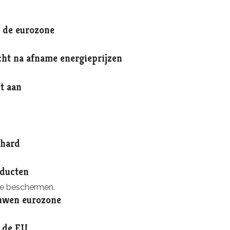
n de eurozone
cht na afname energieprijzen
t aan
 hard
oducten
e beschermen.
uwen eurozone
n de EU