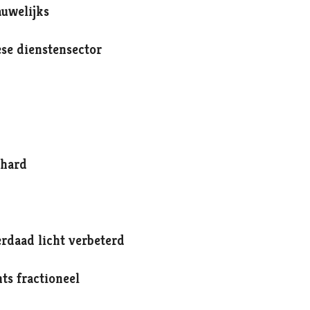
auwelijks
ese dienstensector
 hard
daad licht verbeterd
ts fractioneel