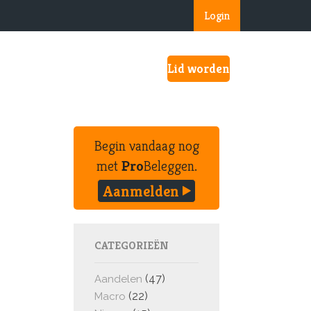
Login
Lid worden
Begin vandaag nog
met
Pro
Beleggen.
Aanmelden
CATEGORIEËN
(47)
Aandelen
(22)
Macro