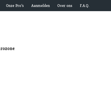
Onze Pro’s
Aanmelden
Over ons
F.A.Q.
urozone