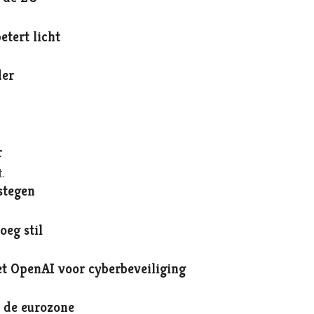
tert licht
der
r
.
stegen
oeg stil
t OpenAI voor cyberbeveiliging
n de eurozone