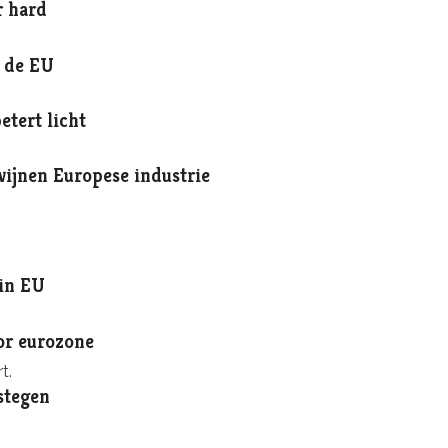
r hard
n de EU
tert licht
ijnen Europese industrie
 in EU
oor eurozone
t.
stegen