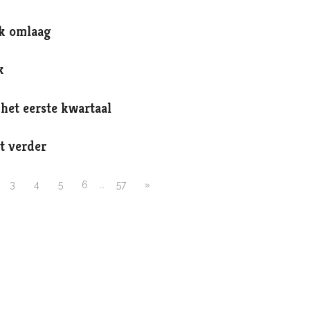
k omlaag
k
het eerste kwartaal
t verder
3
4
5
6
…
57
»