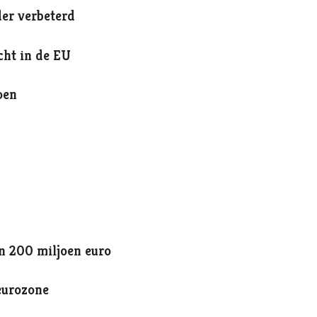
er verbeterd
cht in de EU
oen
n 200 miljoen euro
eurozone