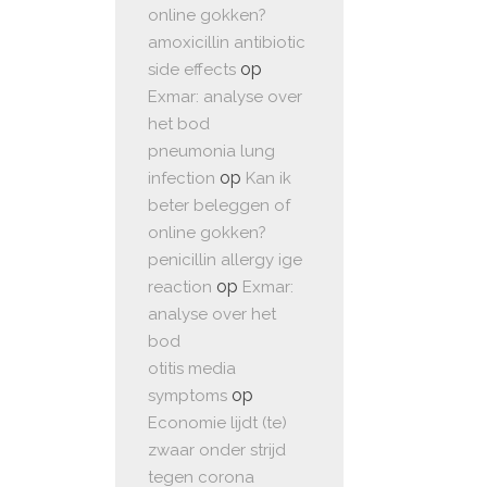
online gokken?
amoxicillin antibiotic
op
side effects
Exmar: analyse over
het bod
pneumonia lung
op
infection
Kan ik
beter beleggen of
online gokken?
penicillin allergy ige
op
reaction
Exmar:
analyse over het
bod
otitis media
op
symptoms
Economie lijdt (te)
zwaar onder strijd
tegen corona