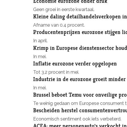
Economie eurozone onder druk
Geen groei in eerste kwartaal.
Kleine daling detailhandelsverkopen i
Afname van 0,4 procent.
Producentenprijzen eurozone stijgen li
In april.
Krimp in Europese dienstensector houd
In mei.
Inflatie eurozone verder opgelopen
Tot 3,2 procent in mei.
Industrie in de eurozone groeit minder
In mei.
Brussel beboet Temu voor onveilige pr
Te weinig gedaan om Europese consument t
Bescheiden herstel consumentenvertro
Economisch sentiment ook iets verbeterd.
ACEA: meer personenauto's verkocht i