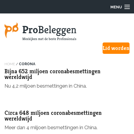
MENU
Login
Lid worden
Waarom ProBeleggen
Hoe werkt het?
HOME
/
CORONA
Bijna 652 miljoen coronabesmettingen
wereldwijd
Onze Pro’s
Nu 4,2 miljoen besmettingen in China.
Aanmelden
Over ons
Circa 648 miljoen coronabesmettingen
wereldwijd
F.A.Q.
Meer dan 4 miljoen besmettingen in China.