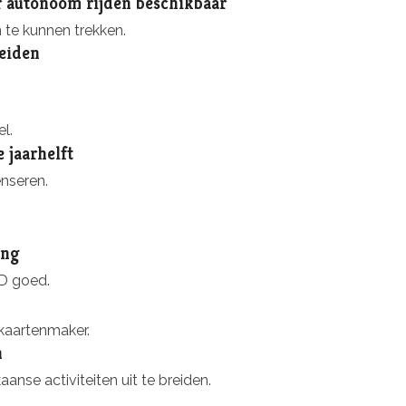
 autonoom rijden beschikbaar
te kunnen trekken.
eiden
l.
 jaarhelft
nseren.
ing
ND goed.
kaartenmaker.
n
se activiteiten uit te breiden.