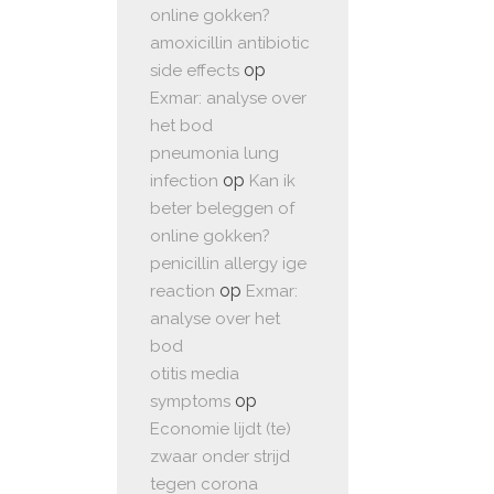
online gokken?
amoxicillin antibiotic
op
side effects
Exmar: analyse over
het bod
pneumonia lung
op
infection
Kan ik
beter beleggen of
online gokken?
penicillin allergy ige
op
reaction
Exmar:
analyse over het
bod
otitis media
op
symptoms
Economie lijdt (te)
zwaar onder strijd
tegen corona