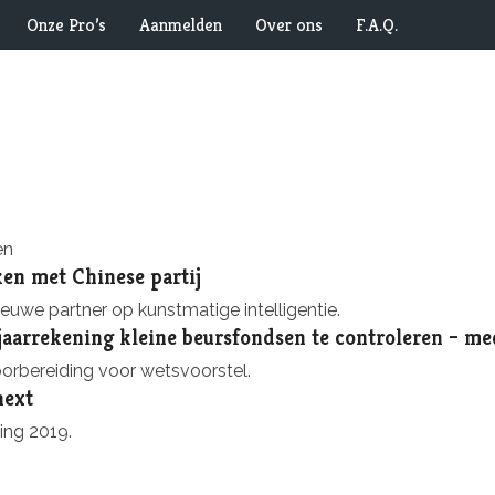
Onze Pro’s
Aanmelden
Over ons
F.A.Q.
en
en met Chinese partij
euwe partner op kunstmatige intelligentie.
aarrekening kleine beursfondsen te controleren – me
orbereiding voor wetsvoorstel.
next
ing 2019.