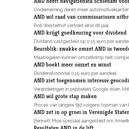
AND heeft navigatiedata Schiedam voor
Onderneming denkt meer automotiveklanten 
AND wil raad van commissarissen uitbr
Rob Westerhof vertrekt eind dit jaar.
AND krijgt goedkeuring voor dividend
Dividend vastgesteld op 0,15 euro per aandee
Beursblik: zwakke omzet AND in tweede
Maatregelen kunnen omzetkrimp niet compe
AND boekt meer omzet en winst
Dividendvoorstel 0,15 euro per aandeel.
AND ziet toegenomen interesse geocod
Veranderingen in prijsbeleid Google doen A
AND wil grote stap maken
Proces van langere tijd volgens topman van 
AND zet in op groei in Verenigde State
Bennett Moe speciaal aangesteld om Amerikaan
Resultaten AND in de lift