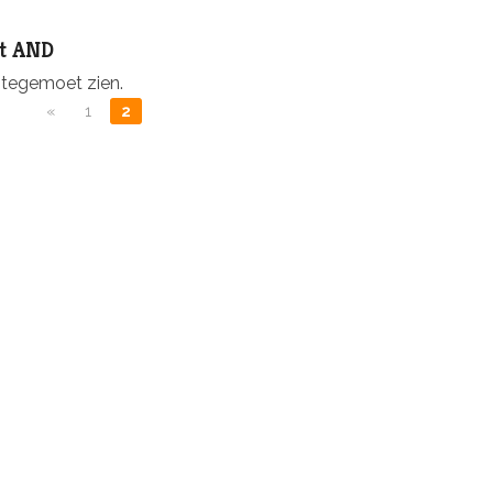
st AND
 tegemoet zien.
«
1
2