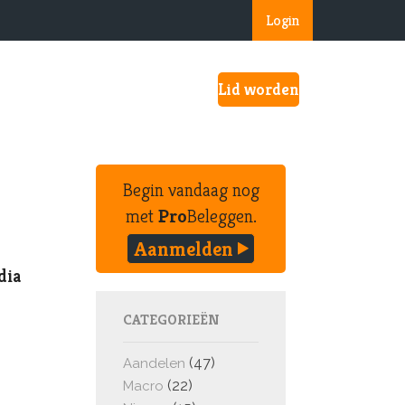
Login
Lid worden
Begin vandaag nog
met
Pro
Beleggen.
Aanmelden
dia
CATEGORIEËN
(47)
Aandelen
(22)
Macro