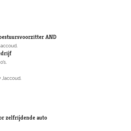
bestuursvoorzitter AND
Jaccoud.
drijf
o’s.
y Jaccoud.
r zelfrijdende auto