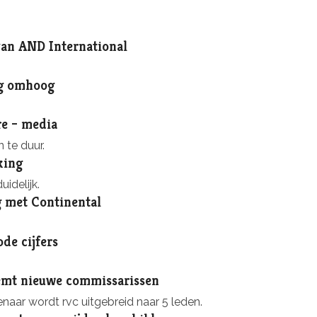
van AND International
eg omhoog
e – media
te duur.
king
idelijk.
 met Continental
de cijfers
mt nieuwe commissarissen
aar wordt rvc uitgebreid naar 5 leden.