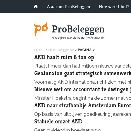
Waarom ProBeleggen
Hoe werkt het?
HOME
/
NL0000430106
/
PAGINA 2
AND haalt ruim 8 ton op
Plaatst meer dan half miljoen nieuwe aandel
GeoJunxion gaat strategisch samenwerk
Voormalig AND International richt zich met ni
Nieuwe wet om accountant te dwingen j
Minister Hoekstra begint na de zomer met vo
AND naar strafbankje Amsterdam Euro
Op basis van uitblijven goedkeuring jaarreken
Stabiele omzet AND
Geen dividend in boekjaar 2019.