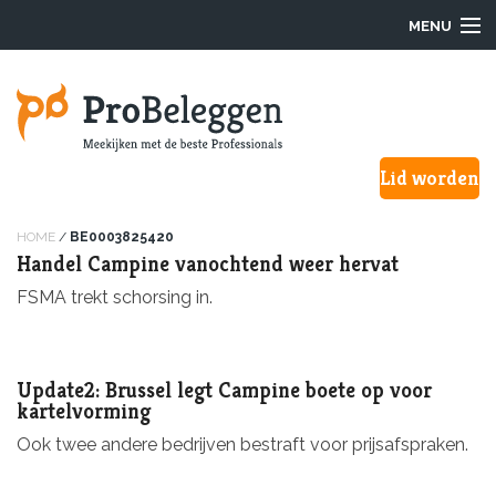
MENU
Login
Lid worden
Waarom ProBeleggen
Hoe werkt het?
HOME
/
BE0003825420
Handel Campine vanochtend weer hervat
Onze Pro’s
FSMA trekt schorsing in.
Aanmelden
Update2: Brussel legt Campine boete op voor
Over ons
kartelvorming
Ook twee andere bedrijven bestraft voor prijsafspraken.
F.A.Q.