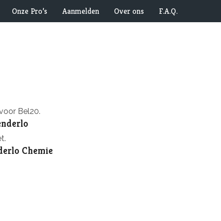
Onze Pro’s
Aanmelden
Over ons
F.A.Q.
voor Bel20.
enderlo
t.
derlo Chemie