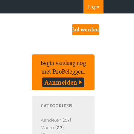
Login
Lid worden
Begin vandaag nog
met
Pro
Beleggen.
Aanmelden
CATEGORIEËN
(47)
Aandelen
(22)
Macro