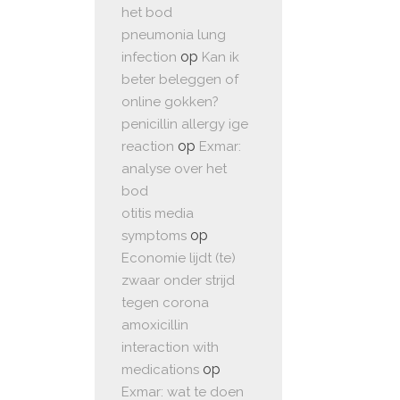
het bod
pneumonia lung
op
infection
Kan ik
beter beleggen of
online gokken?
penicillin allergy ige
op
reaction
Exmar:
analyse over het
bod
otitis media
op
symptoms
Economie lijdt (te)
zwaar onder strijd
tegen corona
amoxicillin
interaction with
op
medications
Exmar: wat te doen