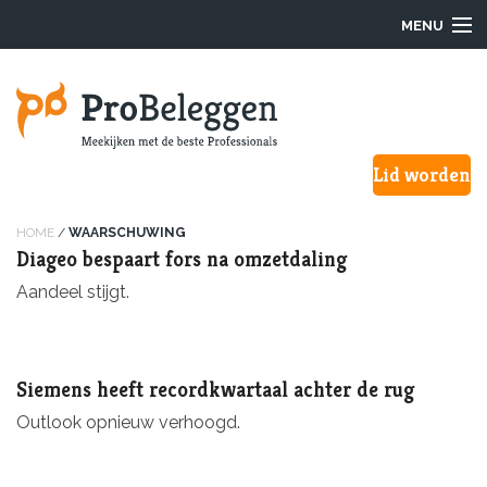
MENU
Login
Lid worden
Waarom ProBeleggen
Hoe werkt het?
HOME
/
WAARSCHUWING
Diageo bespaart fors na omzetdaling
Onze Pro’s
Aandeel stijgt.
Aanmelden
Siemens heeft recordkwartaal achter de rug
Over ons
Outlook opnieuw verhoogd.
F.A.Q.