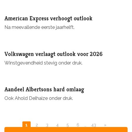
American Express verhoogt outlook
Na meevallende eerste jaarhelft.
Volkswagen verlaagt outlook voor 2026
Winstgevendheid stevig onder druk.
Aandeel Albertsons hard omlaag
Ook Ahold Delhaize onder druk.
1
2
3
4
5
6
…
43
»