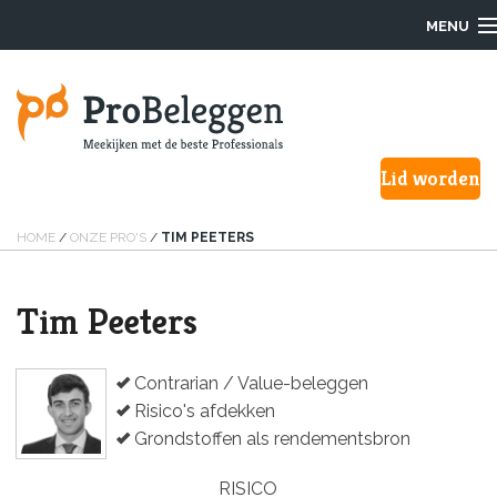
MENU
Login
Lid worden
Waarom ProBeleggen
Hoe werkt het?
HOME
/
ONZE PRO'S
/
TIM PEETERS
Onze Pro’s
Tim Peeters
Aanmelden
Contrarian / Value-beleggen
Over ons
Risico's afdekken
Grondstoffen als rendementsbron
F.A.Q.
RISICO