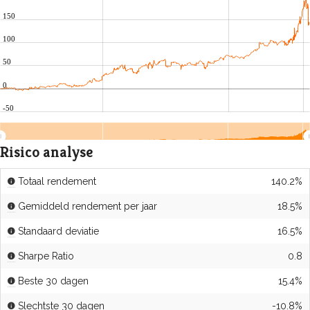
150
100
50
0
-50
2022
2024
202
Risico analyse
Totaal rendement
140.2%
Gemiddeld rendement per jaar
18.5%
Standaard deviatie
16.5%
Sharpe Ratio
0.8
Beste 30 dagen
15.4%
Slechtste 30 dagen
-10.8%