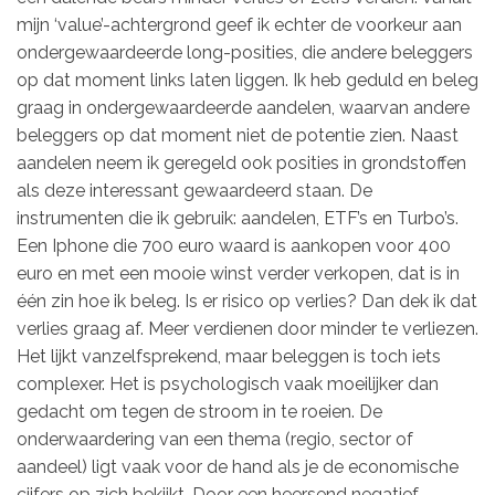
mijn ‘value’-achtergrond geef ik echter de voorkeur aan
ondergewaardeerde long-posities, die andere beleggers
op dat moment links laten liggen. Ik heb geduld en beleg
graag in ondergewaardeerde aandelen, waarvan andere
beleggers op dat moment niet de potentie zien. Naast
aandelen neem ik geregeld ook posities in grondstoffen
als deze interessant gewaardeerd staan. De
instrumenten die ik gebruik: aandelen, ETF’s en Turbo’s.
Een Iphone die 700 euro waard is aankopen voor 400
euro en met een mooie winst verder verkopen, dat is in
één zin hoe ik beleg. Is er risico op verlies? Dan dek ik dat
verlies graag af. Meer verdienen door minder te verliezen.
Het lijkt vanzelfsprekend, maar beleggen is toch iets
complexer. Het is psychologisch vaak moeilijker dan
gedacht om tegen de stroom in te roeien. De
onderwaardering van een thema (regio, sector of
aandeel) ligt vaak voor de hand als je de economische
cijfers op zich bekijkt. Door een heersend negatief