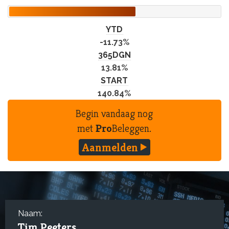
YTD
-11.73%
365DGN
13.81%
START
140.84%
Begin vandaag nog
met
Pro
Beleggen.
Aanmelden
Naam:
Tim Peeters