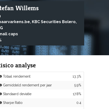
tefan Willems
9
paarvarkens.be, KBC Securities Bolero,
NG
mall caps
%
isico analyse
Totaal rendement
13.3%
Gemiddeld rendement per jaar
5.9%
Standaard deviatie
17.8%
Sharpe Ratio
0.4