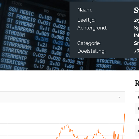
S
Naam:
Leeftijd:
2
Achtergrond:
S
I
Categorie:
S
Doelstelling:
7
R