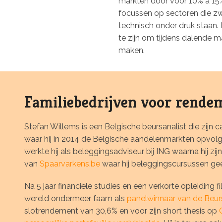
markten door voor 10% à 15
focussen op sectoren die zw
technisch onder druk staan. 
te zijn om tijdens dalende ma
maken.
Familiebedrijven voor rende
Stefan Willems is een Belgische beursanalist die zijn 
waar hij in 2014 de Belgische aandelenmarkten opvolg
werkte hij als beleggingsadviseur bij ING waarna hij z
van
Spaarvarkens.be
waar hij beleggingscursussen gee
Na 5 jaar financiële studies en een verkorte opleiding f
wereld ondermeer faam als
panelwinnaar van de Beurs
slotrendement van 30,6% en voor zijn short thesis op