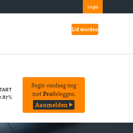
Login
Lid worden
Begin vandaag nog
TART
met
Pro
Beleggen.
2.87%
Aanmelden