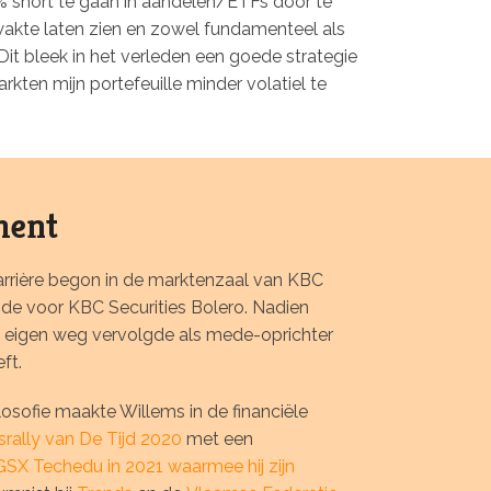
% short te gaan in aandelen/ETFs door te
akte laten zien en zowel fundamenteel als
Dit bleek in het verleden een goede strategie
rkten mijn portefeuille minder volatiel te
ment
carrière begon in de marktenzaal van KBC
de voor KBC Securities Bolero. Nadien
ijn eigen weg vervolgde als mede-oprichter
ft.
ilosofie maakte Willems in de financiële
rally van De Tijd 2020
met een
GSX Techedu in 2021 waarmee hij zijn