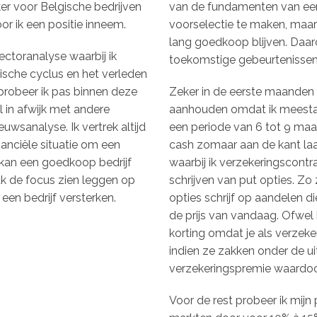
eker voor Belgische bedrijven
van de fundamenten van een 
r ik een positie inneem.
voorselectie te maken, maar
lang goedkoop blijven. Daar
sectoranalyse waarbij ik
toekomstige gebeurtenissen 
ische cyclus en het verleden
probeer ik pas binnen deze
Zeker in de eerste maanden v
l in afwijk met andere
aanhouden omdat ik meesta
euwsanalyse. Ik vertrek altijd
een periode van 6 tot 9 maan
anciële situatie om een
cash zomaar aan de kant laa
 kan een goedkoop bedrijf
waarbij ik verzekeringscont
k de focus zien leggen op
schrijven van put opties. Zo 
en bedrijf versterken.
opties schrijf op aandelen d
de prijs van vandaag. Ofwel 
korting omdat je als verzek
indien ze zakken onder de uit
verzekeringspremie waardoo
Voor de rest probeer ik mijn