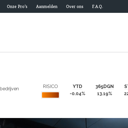
Onze Pro’s
Aanmelden
Over ons
F.A.Q.
RISICO
YTD
365DGN
S
bedrijven
-0.04%
13.19%
2