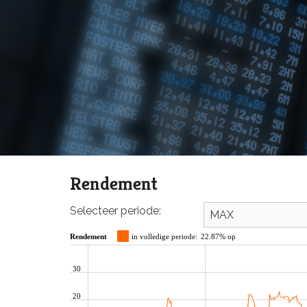
Rendement
Selecteer periode:
Rendement
in volledige periode:
22.87% op
30
20