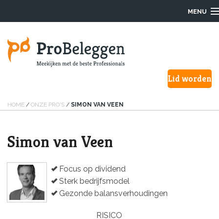
MENU
Login
Lid worden
Waarom ProBeleggen
Hoe werkt het?
HOME
/
ONZE PRO'S
/
SIMON VAN VEEN
Onze Pro’s
Simon van Veen
Aanmelden
Focus op dividend
Over ons
Sterk bedrijfsmodel
Gezonde balansverhoudingen
F.A.Q.
RISICO