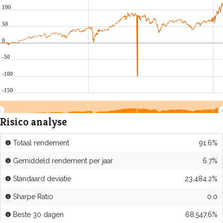
100
50
0
-50
-100
-150
2020
2025
Risico analyse
Totaal rendement
91.6%
Gemiddeld rendement per jaar
6.7%
Standaard deviatie
23,484.2%
Sharpe Ratio
0.0
Beste 30 dagen
68,547.6%