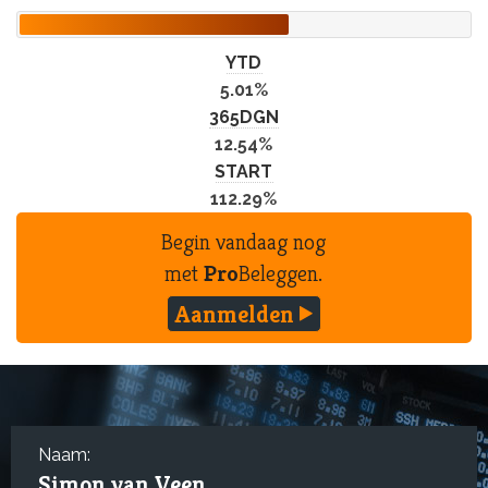
YTD
5.01%
365DGN
12.54%
START
112.29%
Begin vandaag nog
met
Pro
Beleggen.
Aanmelden
Naam:
Simon van Veen