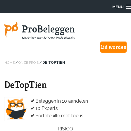
MENU
Login
Lid worden
Waarom ProBeleggen
Hoe werkt het?
HOME
/
ONZE PRO'S
/
DE TOPTIEN
Onze Pro’s
DeTopTien
Aanmelden
Beleggen in 10 aandelen
Over ons
10 Experts
Portefeuille met focus
F.A.Q.
RISICO