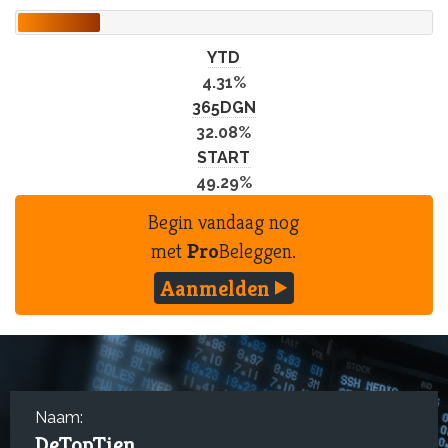
YTD
4.31%
365DGN
32.08%
START
49.29%
Begin vandaag nog
met
Pro
Beleggen.
Aanmelden
Naam:
DeTopTien