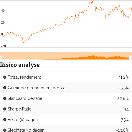
40
20
0
-20
25
Jul
2026
Jul
Risico analyse
Totaal rendement
41.2%
Gemiddeld rendement per jaar
25.5%
Standaard deviatie
22.8%
Sharpe Ratio
1.1
Beste 30 dagen
17.5%
Slechtste 30 dagen
-13.6%